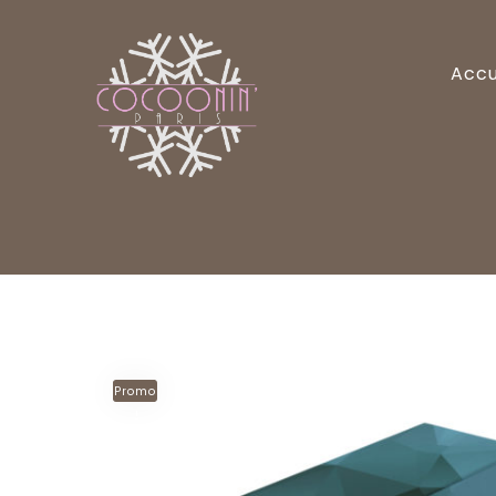
Accu
Promo
!