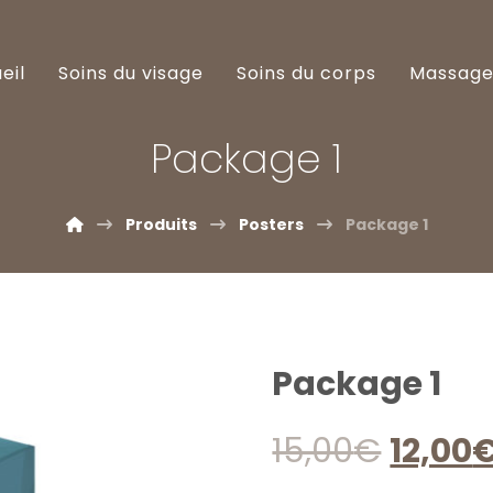
eil
Soins du visage
Soins du corps
Massag
Package 1
Produits
Posters
Package 1
Package 1
15,00
€
12,00