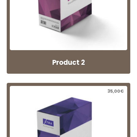
Product 2
35,00
€