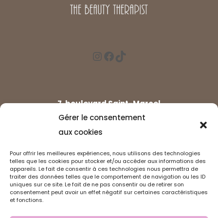
7, boulevard Saint-Marcel
Gérer le consentement
Paris 75013
aux cookies
Métro Saint-Marcel (ligne 5)
ou Gare d'Austerlitz (ligne 5 & 10, RER C)
Pour offrir les meilleures expériences, nous utilisons des technologies
telles que les cookies pour stocker et/ou accéder aux informations des
appareils. Le fait de consentir à ces technologies nous permettra de
traiter des données telles que le comportement de navigation ou les ID
uniques sur ce site. Le fait de ne pas consentir ou de retirer son
consentement peut avoir un effet négatif sur certaines caractéristiques
et fonctions.